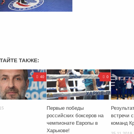
ТАЙТЕ ТАКЖЕ:
40
0
Первые победы
Результа
15
российских боксеров на
встречи 
чемпионате Европы в
команд К
Харькове!
25.11.2018