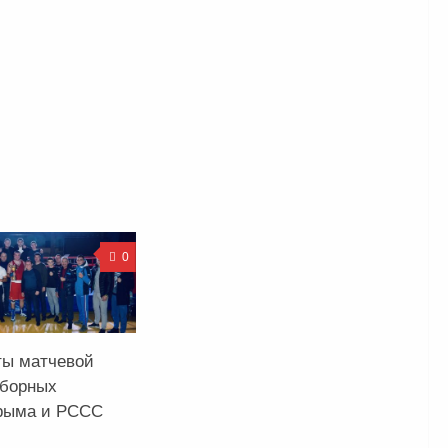
0
ты матчевой
сборных
рыма и РССС