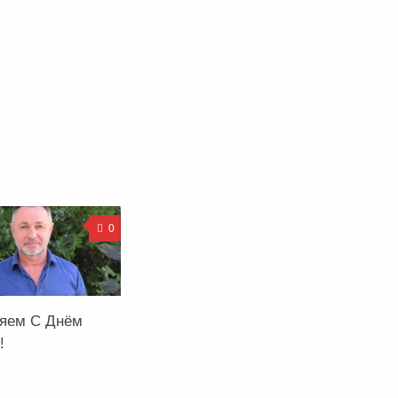
0
яем С Днём
!