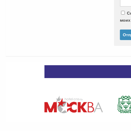
С
моих