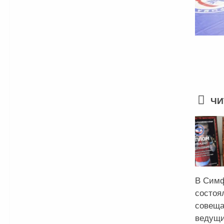
ЧИ
В Сим
состоя
совеща
ведущи