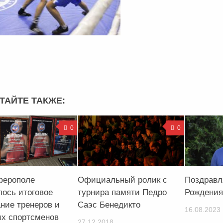
ТАЙТЕ ТАКЖЕ:
0
0
ферополе
Официальный ролик с
Поздравл
лось итоговое
турнира памяти Педро
Рождения
ние тренеров и
Саэс Бенедикто
16.08.2023
х спортсменов
27.12.2018