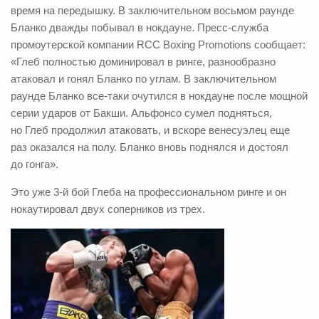
время на передышку. В заключительном восьмом раунде
Бланко дважды побывал в нокдауне. Пресс-служба
промоутерской компании RCC Boxing Promotions сообщает:
«Глеб полностью доминировал в ринге, разнообразно
атаковал и гонял Бланко по углам. В заключительном
раунде Бланко все-таки очутился в нокдауне после мощной
серии ударов от Бакши. Альфонсо сумел подняться,
но Глеб продолжил атаковать, и вскоре венесуэлец еще
раз оказался на полу. Бланко вновь поднялся и достоял
до гонга».
Это уже 3-й бой Глеба на профессиональном ринге и он
нокаутировал двух соперников из трех.