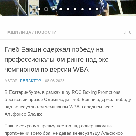
НАШИ ЛИЦА
/
НОВОСТИ
0
Глеб Бакши одержал победу на
профессиональном ринге над экс-
чемпионом по версии WBA
АВТОР:
РЕДАКТОР
·
08.03.2023
В Екатеринбурге, в рамках шоу RCC Boxing Promotions
бронзовый призер Олимпиады Глеб Бакши одержал победу
над венесуэльцем чемпионом WBA в среднем весе —
Альфонсо Бланко.
Бакши сохранял преимущество над соперником на
протяжении всего боя, не давая венесуэльцу Альфонсо