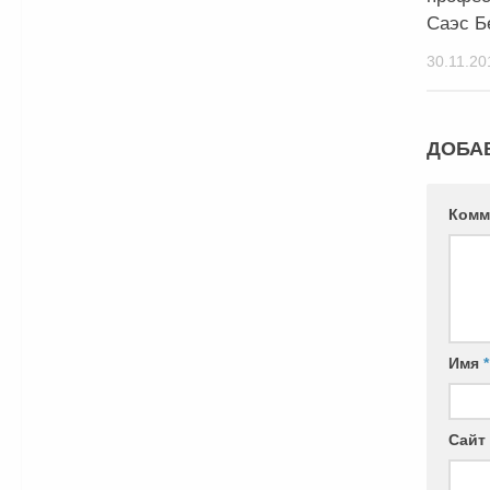
Саэс Б
30.11.20
ДОБА
Комм
Имя
*
Сайт