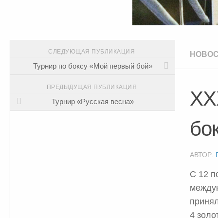
СЛЕДУЮЩАЯ ПУБЛИКАЦИЯ
НОВО
Турнир по боксу «Мой первый бой»
ПРЕДЫДУЩАЯ ПУБЛИКАЦИЯ
ХХ
Турнир «Русская весна»
бо
АВТОР:
С 12 п
междун
принял
4 золо