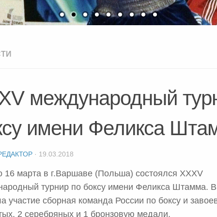
СТИ
ХV международный турн
ксу имени Феликса Шта
РЕДАКТОР
·
19.03.2018
о 16 марта в г.Варшаве (Польша) состоялся ХХХV
ародный турнир по боксу имени Феликса Штамма. В
а участие сборная команда России по боксу и завое
тых, 2 серебряных и 1 бронзовую медали.