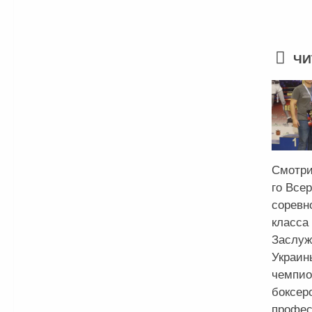
ЧИ
Смотри
го Все
соревн
класса
Заслуж
Украин
чемпио
боксер
профес