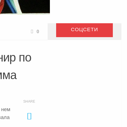
СОЦСЕТИ
0
ир по
мма
SHARE
 нем
вала