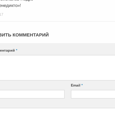
енедикто»!
17
ВИТЬ КОММЕНТАРИЙ
ентарий
*
Email
*