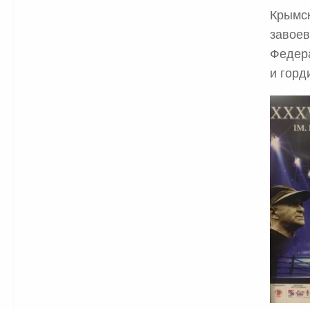
Крымск
завоев
Федера
и горд