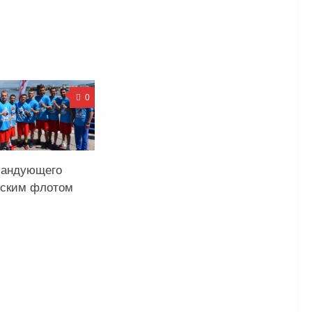
0
мандующего
ским флотом