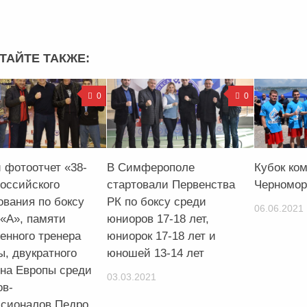
ТАЙТЕ ТАКЖЕ:
0
0
 фотоотчет «38-
В Симферополе
Кубок ко
российского
стартовали Первенства
Черномор
ования по боксу
РК по боксу среди
06.06.2021
 «А», памяти
юниоров 17-18 лет,
енного тренера
юниорок 17-18 лет и
ы, двукратного
юношей 13-14 лет
на Европы среди
03.03.2021
ов-
сионалов Педро