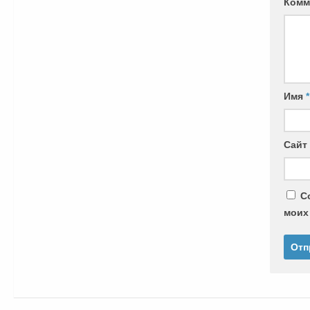
Комм
Имя
*
Сайт
С
моих