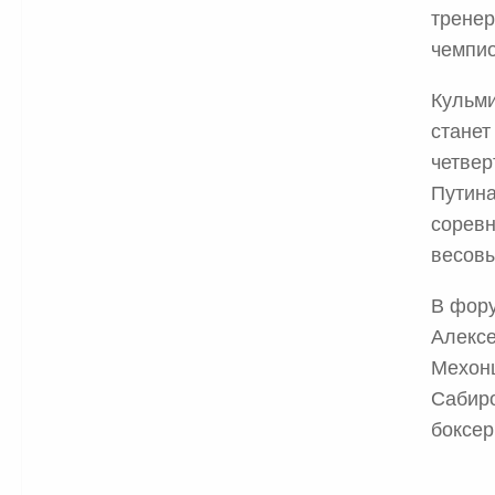
тренер
чемпио
Кульми
станет
четвер
Путина
соревн
весовы
В фору
Алексе
Мехонц
Сабиро
боксер