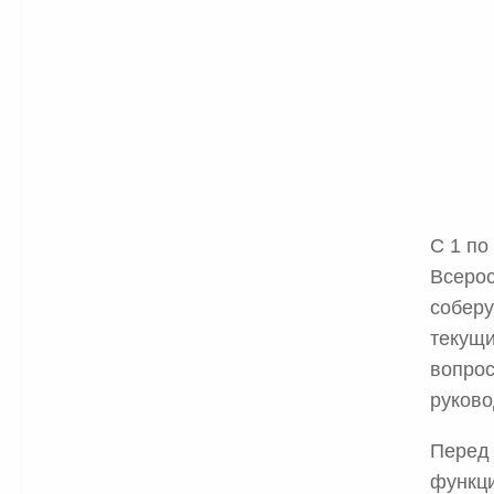
С 1 по
Всерос
соберу
текущи
вопрос
руково
Перед 
функци