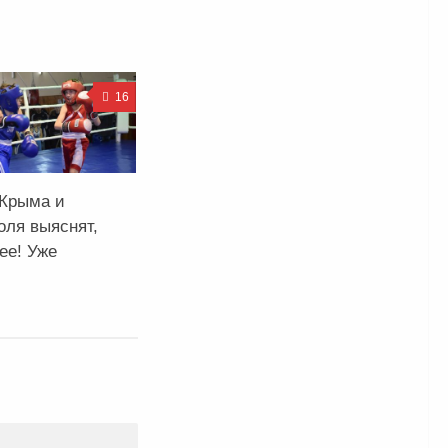
16
Крыма и
оля выяснят,
ее! Уже