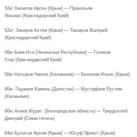
52кг Халилов Арсен (Крым) — Прокопьев
Михаил (Краснодарский Край)
52кг Закиров Ахтем (Крым) — Таширов Валерий
(Краснодарский Край)
56кг Биев Иса (Чеченская Республика) — Голиков
Егор (Краснодарский Край)
56кг Натыров Чингиз (Калмыкия) — Белялов Ильяс (Крым)
60кг Гаджиев Камиль (Дагестан) — Мустафаев Рустем
(Калмыкия)
60кг Алиев Мурат (Белгородская область) — Твердохлеб
Дмитрий (Севастополь)
64кг Булатов Артем (Крым) — Юсуф Эрнест (Крым)