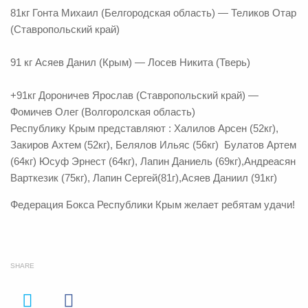
81кг Гонта Михаил (Белгородская область) — Теликов Отар
(Ставропольский край)
91 кг Асяев Данил (Крым) — Лосев Никита (Тверь)
+91кг Дороничев Ярослав (Ставропольский край) —
Фомичев Олег (Волгоролская область)
Республику Крым представляют : Халилов Арсен (52кг),
Закиров Ахтем (52кг), Белялов Ильяс (56кг) Булатов Артем
(64кг) Юсуф Эрнест (64кг), Лапин Даниель (69кг),Андреасян
Варткезик (75кг), Лапин Сергей(81г),Асяев Даниил (91кг)
Федерация Бокса Республики Крым желает ребятам удачи!
SHARE