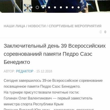
НАШИ ЛИЦА
/
НОВОСТИ
/
СПОРТИВНЫЕ МЕРОПРИЯТИЯ
0
Заключительный день 39 Всероссийских
соревнованиий памяти Педро Саэс
Бенедикто
АВТОР:
РЕДАКТОР
·
15.12.2018
Сегодня завершилось 39-ое Всероссийское соревнование
посвященное памяти Педро Саэс Бенедикто.
На турнире присутствовали почетные гости:
Голинач Олег Валентинович — первый заместитель
министра спорта Республики Крым
Романов Виталий Юрьевич – заместитель президент