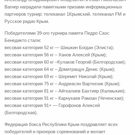
Вагнер наградили памятными призами информационных
партнеров турнир: телеканал 1Крымский, телеканал FM и
Русское радио Крым.
Победителями 39-ого турнира памяти Педро Саэс
Бенедикто стали:
весовая категория 52 кг — Шишкин Богдан (Элиста);
весовая категория 56 кг – Ханов Алексей (Крым);
весовая категория 60 кг –Кулаков Георгий (Белгородская);
весовая категория 64 кг – Домитращук Денис (Крым);
весовая категория 69 кг – Шеремет Николай (Крым);
весовая категория 75 кг – Андреасян Варткезик (Крым);
весовая категория 81 кг – Айткалиев Бахтияр (Калмыкия);
весовая категория 91 кг – Карнукаев Рамзан (Чеченская);
весовая категория 91+ — Горофонов Алексей
(Белгородская).
Федерация бокса Республики Крым поздравляет всех
победителей и призеров соревнований и желает