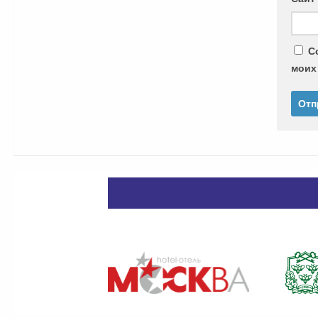
С
моих