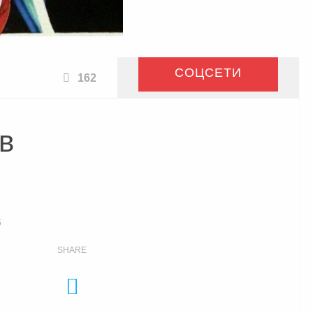
СОЦСЕТИ
162
в
6
SHARE