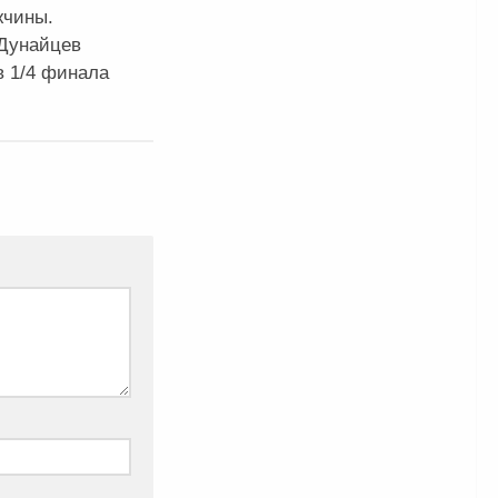
жчины.
Дунайцев
в 1/4 финала