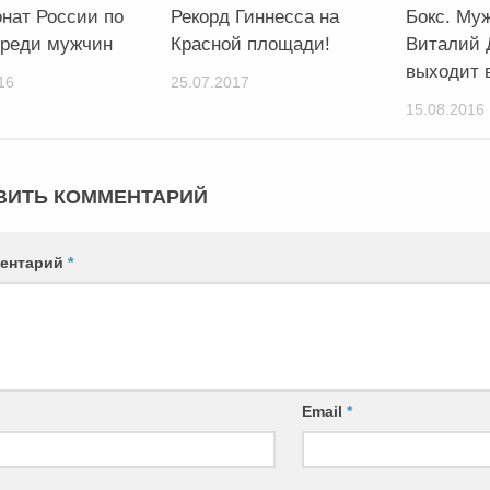
нат России по
Рекорд Гиннесса на
Бокс. Му
среди мужчин
Красной площади!
Виталий 
выходит 
16
25.07.2017
15.08.2016
ВИТЬ КОММЕНТАРИЙ
ентарий
*
Email
*