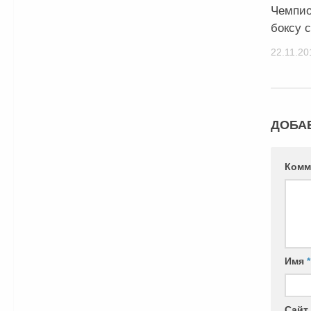
Чемпио
боксу 
22.11.20
ДОБА
Комм
Имя
*
Сайт